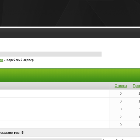
ов
»
Корейский сервер
Ответы
Про
3
0
3
0
3
0
2
0
показано тем:
5
.