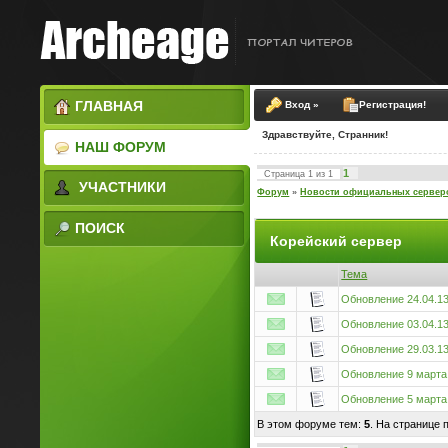
ГЛАВНАЯ
Вход »
Регистрация!
Здравствуйте, Странник!
НАШ ФОРУМ
1
Страница
1
из
1
УЧАСТНИКИ
Форум
»
Новости официальных сервер
ПОИСК
Корейский сервер
Тема
Обновление 24.04.1
Обновление 03.04.1
Обновление 29.03.1
Обновление 9 марта
Обновление 5 марта
В этом форуме тем:
5
. На странице 