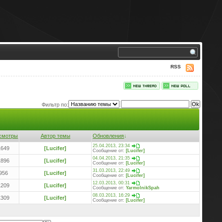
RSS
Фильтр по:
смотры
Автор темы
Обновления
↓
25.04.2013, 23:34
1649
[Lucifer]
Сообщение от:
[Lucifer]
04.04.2013, 21:35
1896
[Lucifer]
Сообщение от:
[Lucifer]
31.03.2013, 22:49
956
[Lucifer]
Сообщение от:
[Lucifer]
12.03.2013, 00:31
1209
[Lucifer]
Сообщение от:
YarmolnikSpah
08.03.2013, 16:29
1309
[Lucifer]
Сообщение от:
[Lucifer]