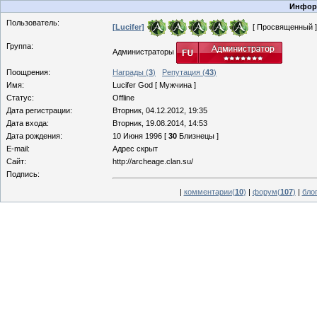
Информ
Пользователь:
[Lucifer]
[ Просвященный ]
Группа:
Администраторы
Поощрения:
Награды (
3
)
Репутация (
43
)
Имя:
Lucifer God [ Мужчина ]
Статус:
Offline
Дата регистрации:
Вторник, 04.12.2012, 19:35
Дата входа:
Вторник, 19.08.2014, 14:53
Дата рождения:
10 Июня 1996 [
30
Близнецы ]
E-mail:
Адрес скрыт
Сайт:
http://archeage.clan.su/
Подпись:
|
комментарии(
10
)
|
форум(
107
)
|
блог