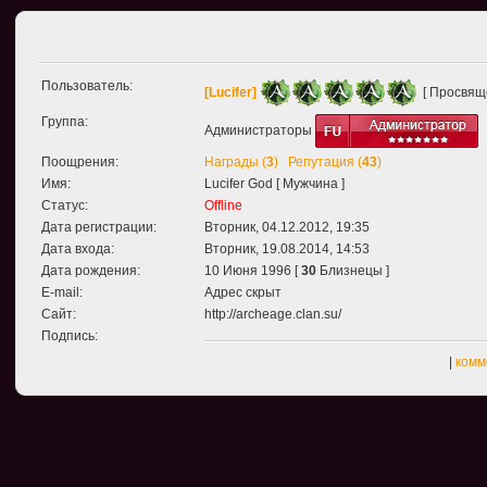
Пользователь:
[Lucifer]
[ Просвящ
Группа:
Администраторы
Поощрения:
Награды (
3
)
Репутация (
43
)
Имя:
Lucifer God [ Мужчина ]
Статус:
Offline
Дата регистрации:
Вторник, 04.12.2012, 19:35
Дата входа:
Вторник, 19.08.2014, 14:53
Дата рождения:
10 Июня 1996 [
30
Близнецы ]
E-mail:
Адрес скрыт
Сайт:
http://archeage.clan.su/
Подпись:
|
комм