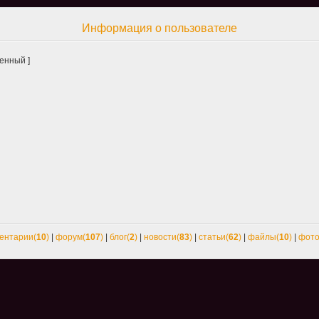
Информация о пользователе
енный ]
ентарии(
10
)
|
форум(
107
)
|
блог(
2
)
|
новости(
83
)
|
статьи(
62
)
|
файлы(
10
)
|
фото