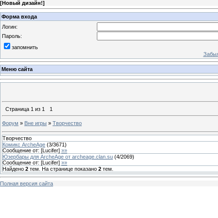
[
Новый дизайн!
]
Форма входа
Логин:
Пароль:
запомнить
Забыл
Меню сайта
Страница
1
из
1
1
Форум
»
Вне игры
»
Творчество
Творчество
Комикс ArcheAge
(
3
/
3671
)
Сообщение от:
[Lucifer]
»»
Юзербары для ArcheAge от archeage.clan.su
(
4
/
2069
)
Сообщение от:
[Lucifer]
»»
Найдено
2
тем. На странице показано
2
тем.
Полная версия сайта