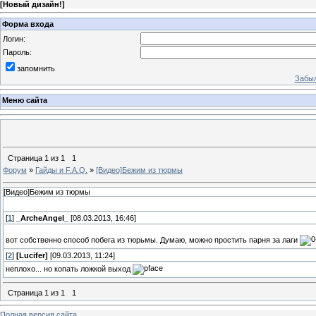
[
Новый дизайн!
]
Форма входа
Логин:
Пароль:
запомнить
Забыл
Меню сайта
Страница
1
из
1
1
Форум
»
Гайды и F.A.Q.
»
[Видео]Бежим из тюрмы
[Видео]Бежим из тюрмы
[
1
]
_ArcheAngel_
[08.03.2013, 16:46]
вот собственно способ побега из тюрьмы. Думаю, можно простить парня за лаги
[
2
]
[Lucifer]
[09.03.2013, 11:24]
неплохо... но копать ложкой выход
Страница
1
из
1
1
Полная версия сайта