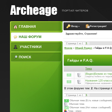
ГЛАВНАЯ
Вход »
Регистрация!
Здравствуйте, Странник!
НАШ ФОРУМ
1
Страница
1
из
1
УЧАСТНИКИ
Форум
»
Общий Раздел
»
Гайды и F.A.Q
ПОИСК
Гайды и F.A.Q.
Тема
[Видео]Бежим из тю
секреты побега из тюрь
Названия 120 класс
Официальные названия 
В этом форуме тем:
2
. На странице 
1
Страница
1
из
1
Обычная тема (Есть новые сообщения)
Обычная тема
Обычная тема (Нет новых сообщений)
Тема - опрос