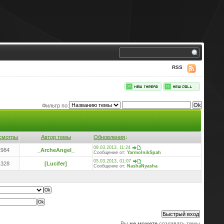
RSS
Фильтр по:
смотры
Автор темы
Обновления
↓
09.03.2013, 11:24
2984
_ArcheAngel_
Сообщение от:
YarmolnikSpah
05.03.2013, 01:07
1328
[Lucifer]
Сообщение от:
NashaNyasha
Вы
не можете
создавать темы