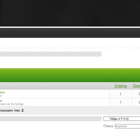
.
Ответы
Про
рмы
1
мы
ов
7
классов ArcheAge.
показано тем:
2
.
Поиск: