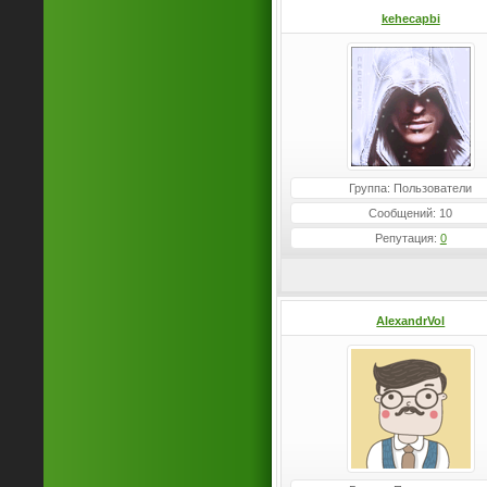
kehecapbi
Группа: Пользователи
Сообщений: 10
Репутация:
0
AlexandrVol