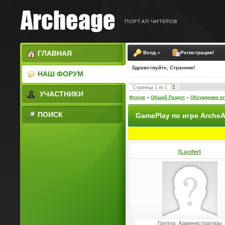
ГЛАВНАЯ
Вход »
Регистрация!
Здравствуйте, Странник!
НАШ ФОРУМ
1
Страница
1
из
1
УЧАСТНИКИ
Форум
»
Общий Раздел
»
Обсуждение и
ПОИСК
GamePlay по игре Arche
[Lucifer]
Группа: Администраторы