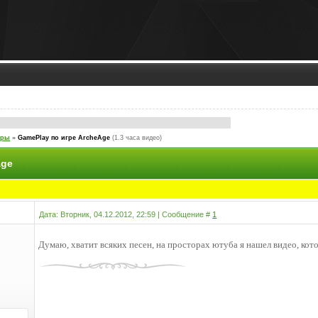
гры
»
GamePlay по игре ArcheAge
(1.3 часа видео)
Age
Дата: Вторник, 04.12.2012, 22:59 | Сообщение #
1
Думаю, хватит всяких песен, на просторах ютуба я нашел видео, к