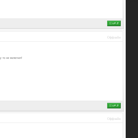
Оффлайн
у то не включил!
Оффлайн